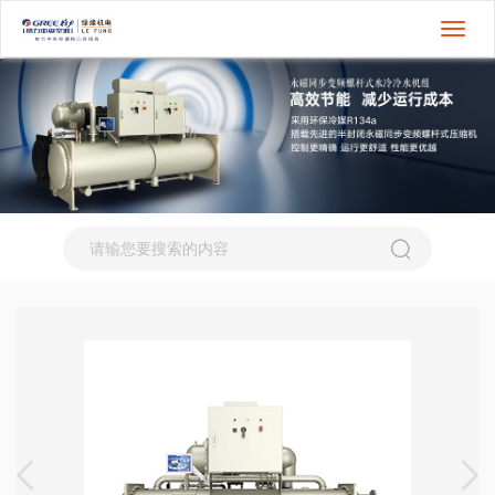
切
换
导
航